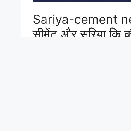
सीमेंट और सरिया कि की
घर बनाना हुआ आसान ज
March 9, 2026
by
Janvi Tripathi
अगर आप घर बनाने, प्लॉट पर निर्माण शुरू करने या किसी 
ताज़ा रेट जानना बेहद जरूरी है। निर्माण लागत का सबसे 
कि आप लोग जानते होंगे कि सीमेंट और सरिया कि कीमतो
के ताज़ा रेट, प्रमुख ब्रांड और कीमतों को प्रभावित करने