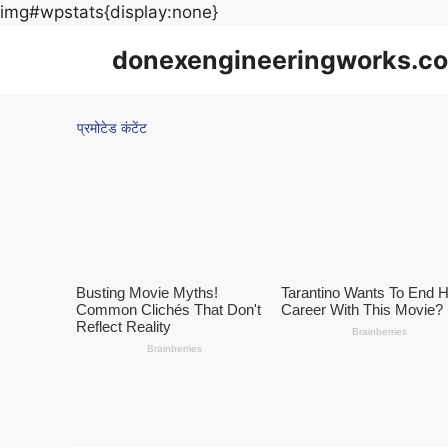
Skip
img#wpstats{display:none}
to
donexengineeringworks.co
content