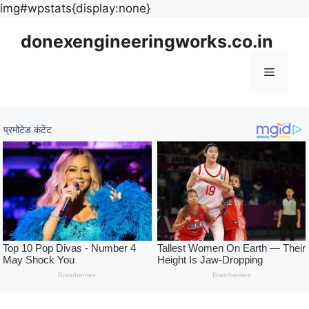
Skip
img#wpstats{display:none}
to
donexengineeringworks.co.in
content
Menu