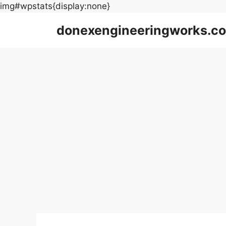
Skip
img#wpstats{display:none}
to
donexengineeringworks.co
content