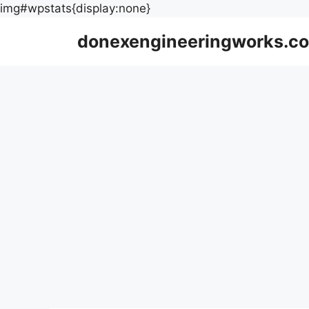
Skip
img#wpstats{display:none}
to
donexengineeringworks.co
content