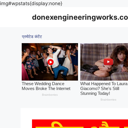
Skip
img#wpstats{display:none}
to
donexengineeringworks.co
content