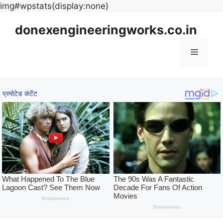
Skip
img#wpstats{display:none}
to
donexengineeringworks.co.in
content
Menu